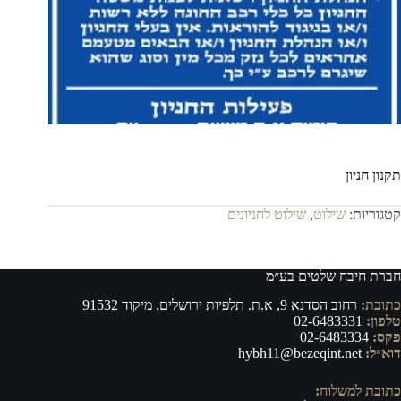
תקנון חניון
קטגוריות:
שילוט
,
שילוט לחניונים
חברת חיבח שלטים בע״מ
כתובת:
רחוב הסדנא 9, א.ת. תלפיות ירושלים, מיקוד 91532
טלפון:
02-6483331
פקס:
02-6483334
דוא״ל:
hybh11@bezeqint.net
כתובת למשלוח: