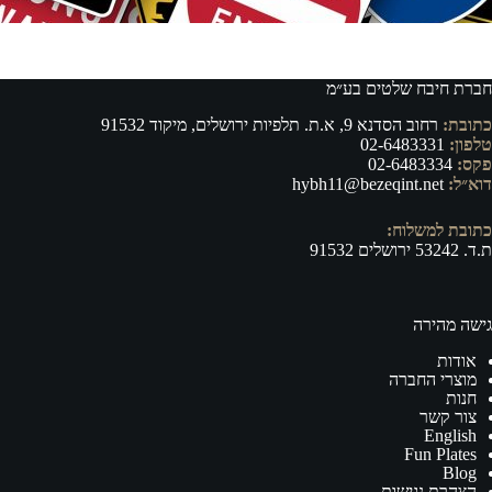
חברת חיבח שלטים בע״מ
כתובת:
רחוב הסדנא 9, א.ת. תלפיות ירושלים, מיקוד 91532
טלפון:
02-6483331
פקס:
02-6483334
דוא״ל:
hybh11@bezeqint.net
כתובת למשלוח:
ת.ד. 53242 ירושלים 91532
גישה מהירה
אודות
מוצרי החברה
חנות
צור קשר
English
Fun Plates
Blog
הצהרת נגישות