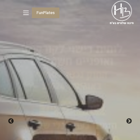
FunPlates
ברוכים הבאים,
לעולם של רכבים!
חיבח שלטים בע״מ, מאז שנת
1986.
ייצור, ייבוא ושיווק של אביזרי רישוי