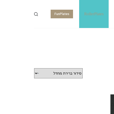
FunPlates
RollerPlates
Shopping
cart