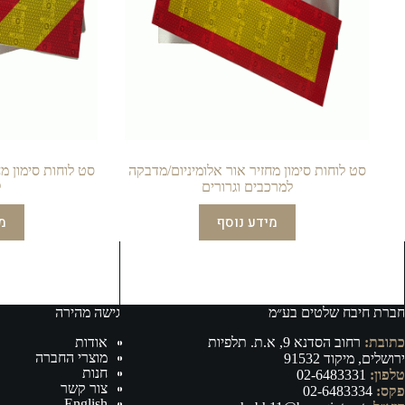
סט לוחות סימון מחזיר אור אלומיניום/מדבקה
סט לוחות סימון מ
למרכבים וגרורים
ל
מידע נוסף
מ
חברת חיבח שלטים בע״מ
גישה מהירה
כתובת:
רחוב הסדנא 9, א.ת. תלפיות
אודות
מוצרי החברה
ירושלים, מיקוד 91532
חנות
טלפון:
02-6483331
צור קשר
פקס:
02-6483334
English