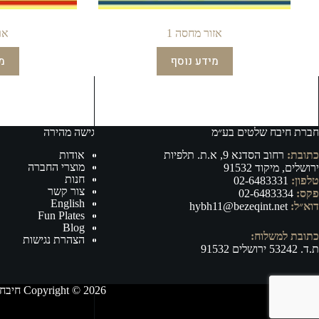
אזור מחסה 1
אר
מידע נוסף
מ
חברת חיבח שלטים בע״מ
גישה מהירה
כתובת:
רחוב הסדנא 9, א.ת. תלפיות
אודות
מוצרי החברה
ירושלים, מיקוד 91532
חנות
טלפון:
02-6483331
צור קשר
פקס:
02-6483334
English
דוא״ל:
hybh11@bezeqint.net
Fun Plates
Blog
כתובת למשלוח:
הצהרת נגישות
ת.ד. 53242 ירושלים 91532
Copyright © 2026 חיבח שלטים בע״מ - ייצור, וייבוא של אביזרי רישוי ובטיחות לרכב ושילוט לכל מטרה