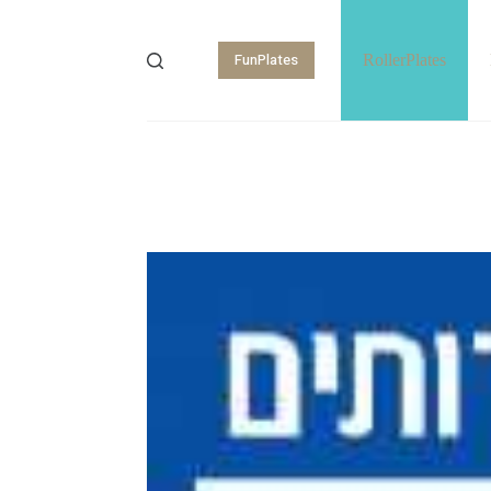
FunPlates
RollerPlates
Shopping
cart