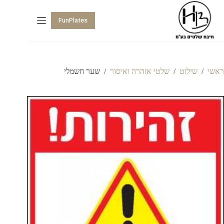
FunPlates
ראשי
/
שילוט
/
שלטי אזהרה ואיסור
/
שער חשמלי