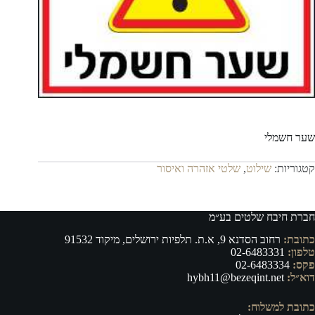
שער חשמלי
קטגוריות:
שילוט
,
שלטי אזהרה ואיסור
חברת חיבח שלטים בע״מ
כתובת:
רחוב הסדנא 9, א.ת. תלפיות ירושלים, מיקוד 91532
טלפון:
02-6483331
פקס:
02-6483334
דוא״ל:
hybh11@bezeqint.net
כתובת למשלוח: