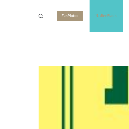
FunPlates
RollerPlates
Shopping
cart