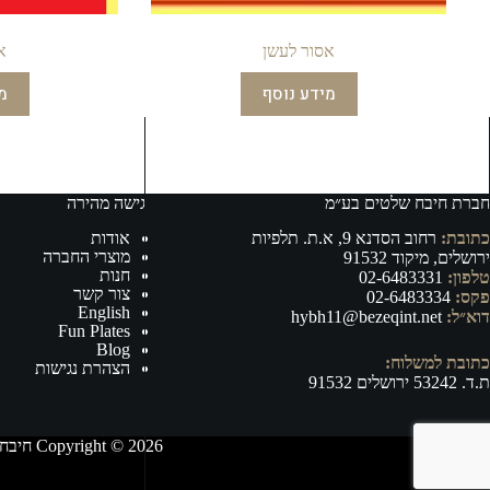
אסור לעשן
א
מידע נוסף
מ
חברת חיבח שלטים בע״מ
גישה מהירה
כתובת:
רחוב הסדנא 9, א.ת. תלפיות
אודות
מוצרי החברה
ירושלים, מיקוד 91532
חנות
טלפון:
02-6483331
צור קשר
פקס:
02-6483334
English
דוא״ל:
hybh11@bezeqint.net
Fun Plates
Blog
כתובת למשלוח:
הצהרת נגישות
ת.ד. 53242 ירושלים 91532
Copyright © 2026 חיבח שלטים בע״מ - ייצור, וייבוא של אביזרי רישוי ובטיחות לרכב ושילוט לכל מטרה