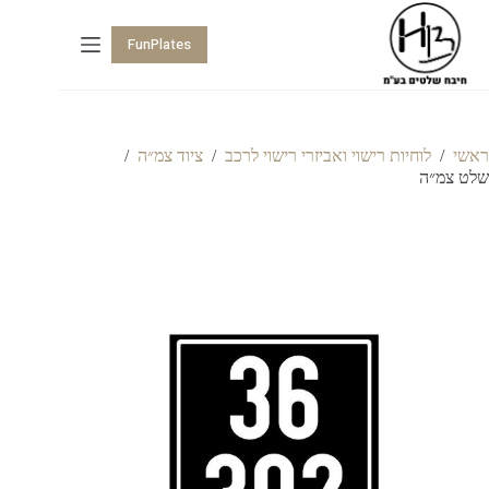
FunPlates
ראשי
/
לוחיות רישוי ואביזרי רישוי לרכב
/
ציוד צמ״ה
/
שלט צמ״ה