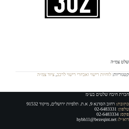
שלט צמ״ה
קטגוריות:
לוחיות רישוי ואביזרי רישוי לרכב
,
ציוד צמ״ה
חברת חיבח שלטים בע״מ
כתובת:
רחוב הסדנא 9, א.ת. תלפיות ירושלים, מיקוד 91532
טלפון:
02-6483331
פקס:
02-6483334
דוא״ל:
hybh11@bezeqint.net