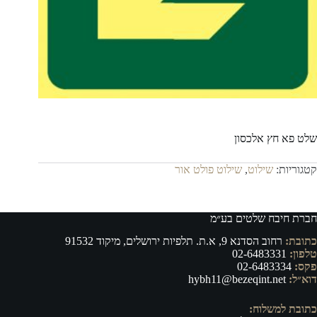
שלט פא חץ אלכסון
קטגוריות:
שילוט
,
שילוט פולט אור
חברת חיבח שלטים בע״מ
כתובת:
רחוב הסדנא 9, א.ת. תלפיות ירושלים, מיקוד 91532
טלפון:
02-6483331
פקס:
02-6483334
דוא״ל:
hybh11@bezeqint.net
כתובת למשלוח: