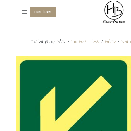
FunPlates
ראשי
/
שילוט
/
שילוט פולט אור
/
שלט פא חץ אלכסון