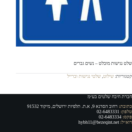
שלט נגישות מובלט – נשים גברים
קטגוריות:
שילוט
,
שלטי נגישות וברייל
חברת חיבח שלטים בע״מ
כתובת:
רחוב הסדנא 9, א.ת. תלפיות ירושלים, מיקוד 91532
טלפון:
02-6483331
פקס:
02-6483334
דוא״ל:
hybh11@bezeqint.net