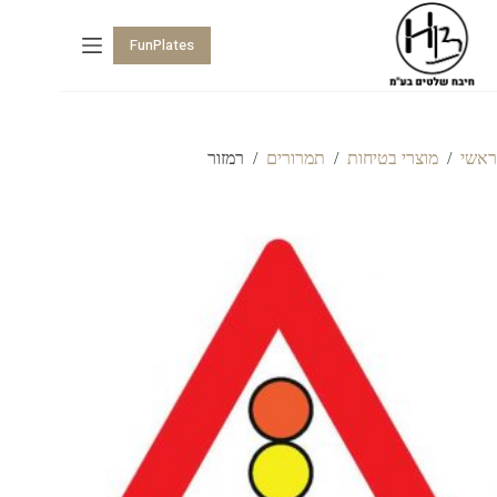
FunPlates
ראשי
/
מוצרי בטיחות
/
תמרורים
/
רמזור