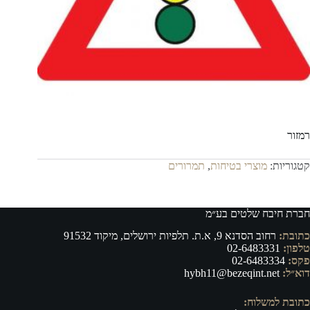
רמזור
קטגוריות:
מוצרי בטיחות
,
תמרורים
חברת חיבח שלטים בע״מ
כתובת:
רחוב הסדנא 9, א.ת. תלפיות ירושלים, מיקוד 91532
טלפון:
02-6483331
פקס:
02-6483334
דוא״ל:
hybh11@bezeqint.net
כתובת למשלוח: