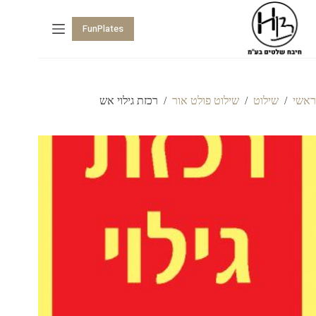
FunPlates
ראשי
/
שילוט
/
שילוט פולט אור
/
רכזת גילוי אש