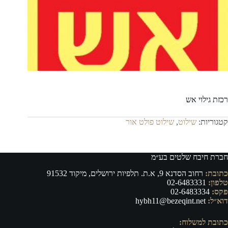
רכזת גילוי אש
קטגוריות:
שילוט
,
שילוט פולט אור
חברת חיבח שלטים בע״מ
כתובת:
רחוב הסדנא 9, א.ת. תלפיות ירושלים, מיקוד 91532
טלפון:
02-6483331
פקס:
02-6483334
דוא״ל:
hybh11@bezeqint.net
כתובת למשלוח: