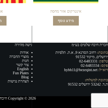
אינטרקום אזור מחסה
אר
מידע נוסף
מ
חברת חיבח שלטים בע״מ
גישה מהירה
כתובת:
רחוב הסדנא 9, א.ת. תלפיות
אודות
מוצרי החברה
ירושלים, מיקוד 91532
חנות
טלפון:
02-6483331
צור קשר
פקס:
02-6483334
English
דוא״ל:
hybh11@bezeqint.net
Fun Plates
Blog
כתובת למשלוח:
הצהרת נגישות
ת.ד. 53242 ירושלים 91532
Copyright © 2026 חיבח שלטים בע״מ - ייצור, וייבוא של אביזרי רישוי ובטיחות לרכב ושילוט לכל מטרה