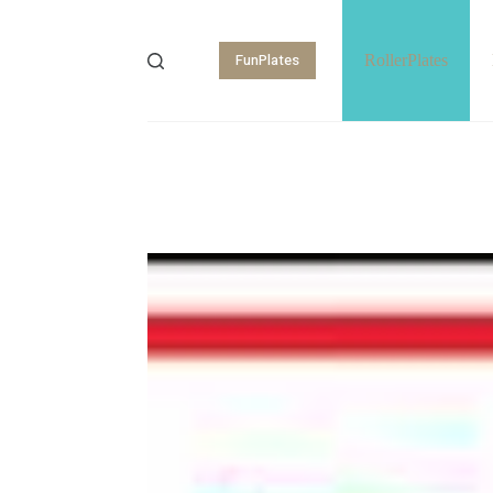
FunPlates
RollerPlates
Shopping
cart