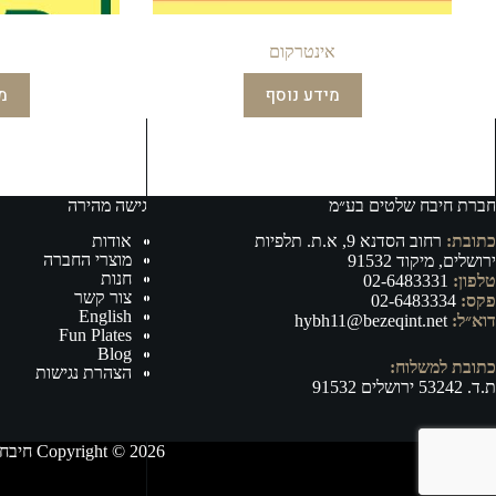
אינטרקום
מידע נוסף
מ
חברת חיבח שלטים בע״מ
גישה מהירה
כתובת:
רחוב הסדנא 9, א.ת. תלפיות
אודות
מוצרי החברה
ירושלים, מיקוד 91532
חנות
טלפון:
02-6483331
צור קשר
פקס:
02-6483334
English
דוא״ל:
hybh11@bezeqint.net
Fun Plates
Blog
כתובת למשלוח:
הצהרת נגישות
ת.ד. 53242 ירושלים 91532
Copyright © 2026 חיבח שלטים בע״מ - ייצור, וייבוא של אביזרי רישוי ובטיחות לרכב ושילוט לכל מטרה