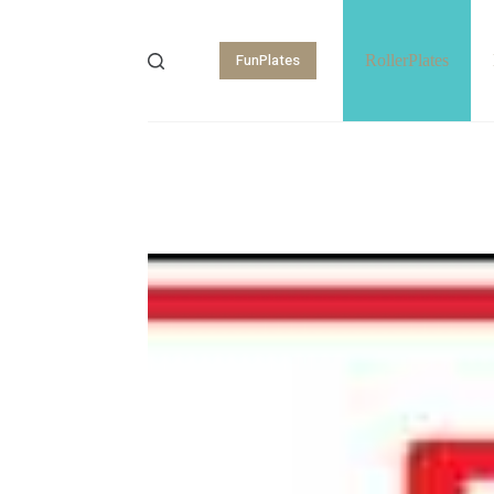
FunPlates
RollerPlates
Shopping
cart