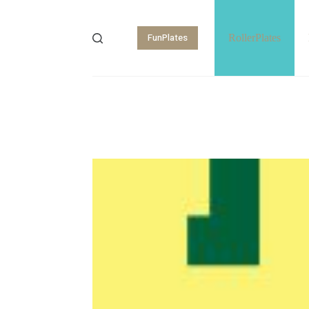
FunPlates
RollerPlates
Shopping
cart