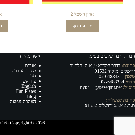
ארון חשמל 2
א
מידע נוסף
מ
חברת חיבח שלטים בע״מ
גישה מהירה
כתובת:
רחוב הסדנא 9, א.ת. תלפיות
אודות
מוצרי החברה
ירושלים, מיקוד 91532
חנות
טלפון:
02-6483331
צור קשר
פקס:
02-6483334
English
דוא״ל:
hybh11@bezeqint.net
Fun Plates
Blog
כתובת למשלוח:
הצהרת נגישות
ת.ד. 53242 ירושלים 91532
Copyright © 2026 חיבח שלטים בע״מ - ייצור, וייבוא של אביזרי רישוי ובטיחות לרכב ושילוט לכל מטרה