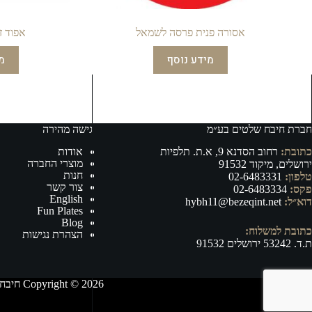
אסורה פנית פרסה לשמאל
אפוד ז
מידע נוסף
מ
חברת חיבח שלטים בע״מ
גישה מהירה
כתובת:
רחוב הסדנא 9, א.ת. תלפיות
אודות
מוצרי החברה
ירושלים, מיקוד 91532
חנות
טלפון:
02-6483331
צור קשר
פקס:
02-6483334
English
דוא״ל:
hybh11@bezeqint.net
Fun Plates
Blog
כתובת למשלוח:
הצהרת נגישות
ת.ד. 53242 ירושלים 91532
Copyright © 2026 חיבח שלטים בע״מ - ייצור, וייבוא של אביזרי רישוי ובטיחות לרכב ושילוט לכל מטרה