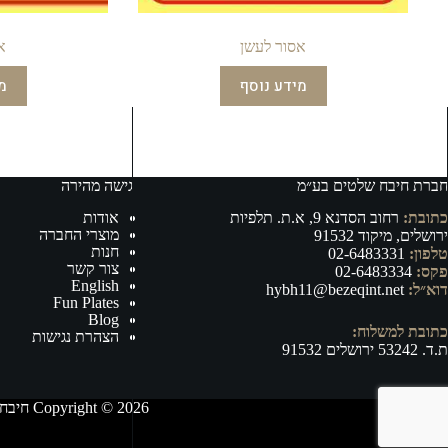
אסור לעשן
א
מידע נוסף
מ
חברת חיבח שלטים בע״מ
גישה מהירה
כתובת:
רחוב הסדנא 9, א.ת. תלפיות
אודות
מוצרי החברה
ירושלים, מיקוד 91532
חנות
טלפון:
02-6483331
צור קשר
פקס:
02-6483334
English
דוא״ל:
hybh11@bezeqint.net
Fun Plates
Blog
כתובת למשלוח:
הצהרת נגישות
ת.ד. 53242 ירושלים 91532
Copyright © 2026 חיבח שלטים בע״מ - ייצור, וייבוא של אביזרי רישוי ובטיחות לרכב ושילוט לכל מטרה