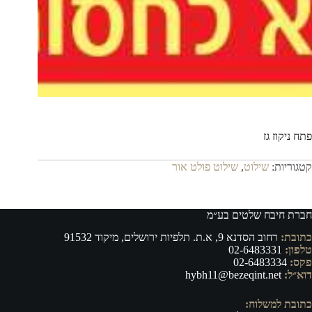
פתח ניקוז גז
קטגוריות:
שילוט
,
שילוט פולט אור
חברת חיבח שלטים בע״מ
כתובת:
רחוב הסדנא 9, א.ת. תלפיות ירושלים, מיקוד 91532
טלפון:
02-6483331
פקס:
02-6483334
דוא״ל:
hybh11@bezeqint.net
כתובת למשלוח: