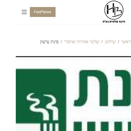
FunPlates
ראשי
/
שילוט
/
שלטי אזהרה ואיסור
/
פינת עישון