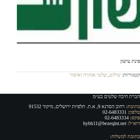
פינת עישון
קטגוריות:
שילוט
,
שלטי אזהרה ואיסור
חברת חיבח שלטים בע״מ
כתובת:
רחוב הסדנא 9, א.ת. תלפיות ירושלים, מיקוד 91532
טלפון:
02-6483331
פקס:
02-6483334
דוא״ל:
hybh11@bezeqint.net
כתובת למשלוח: