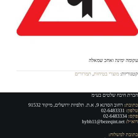
עקומה ימינה ואחכ שמאלה
קטגוריות:
מוצרי בטיחות
,
תמרורים
חברת חיבח שלטים בע״מ
כתובת:
רחוב הסדנא 9, א.ת. תלפיות ירושלים, מיקוד 91532
טלפון:
02-6483331
פקס:
02-6483334
דוא״ל:
hybh11@bezeqint.net
כתובת למשלוח: