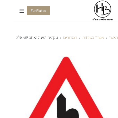
FunPlates
ראשי
/
מוצרי בטיחות
/
תמרורים
/
עקומה ימינה ואחכ שמאלה