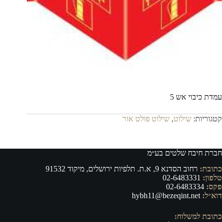
עמדת כיבוי אש 5
קטגוריות:
שילוט
,
שילוט פולט אור
חברת חיבח שלטים בע״מ
כתובת:
רחוב הסדנא 9, א.ת. תלפיות ירושלים, מיקוד 91532
טלפון:
02-6483331
פקס:
02-6483334
דוא״ל:
hybh11@bezeqint.net
כתובת למשלוח: