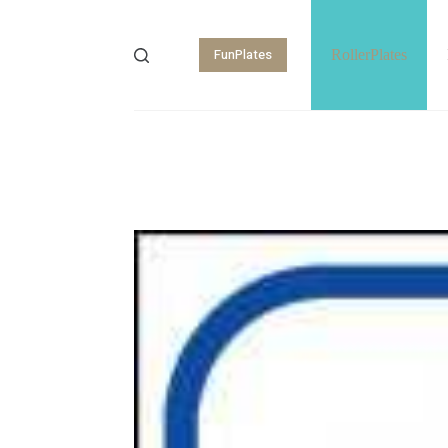
FunPlates
RollerPlates
Shopping
cart