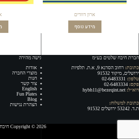
ארון דוודים
א
מידע נוסף
מ
חברת חיבח שלטים בע״מ
גישה מהירה
כתובת:
רחוב הסדנא 9, א.ת. תלפיות
אודות
מוצרי החברה
ירושלים, מיקוד 91532
חנות
טלפון:
02-6483331
צור קשר
פקס:
02-6483334
English
דוא״ל:
hybh11@bezeqint.net
Fun Plates
Blog
כתובת למשלוח:
הצהרת נגישות
ת.ד. 53242 ירושלים 91532
Copyright © 2026 חיבח שלטים בע״מ - ייצור, וייבוא של אביזרי רישוי ובטיחות לרכב ושילוט לכל מטרה