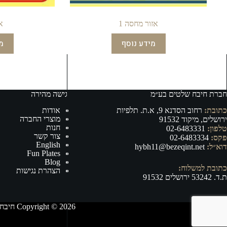
אזור מחסה 1
א
מידע נוסף
מ
חברת חיבח שלטים בע״מ
גישה מהירה
כתובת:
רחוב הסדנא 9, א.ת. תלפיות
אודות
מוצרי החברה
ירושלים, מיקוד 91532
חנות
טלפון:
02-6483331
צור קשר
פקס:
02-6483334
English
דוא״ל:
hybh11@bezeqint.net
Fun Plates
Blog
כתובת למשלוח:
הצהרת נגישות
ת.ד. 53242 ירושלים 91532
Copyright © 2026 חיבח שלטים בע״מ - ייצור, וייבוא של אביזרי רישוי ובטיחות לרכב ושילוט לכל מטרה