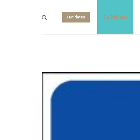
FunPlates
RollerPlates
Shopping
cart