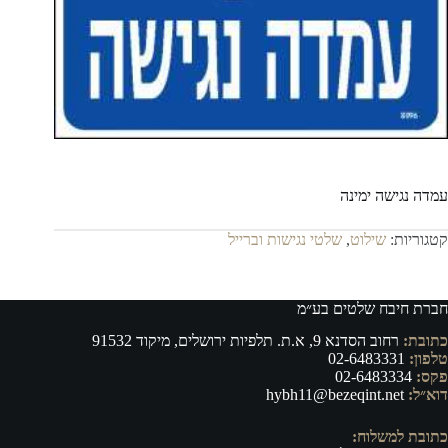
עמדה נגישה ימינה
קטגוריות:
שילוט
,
שלטי נגישות וברייל
חברת חיבח שלטים בע״מ
כתובת:
רחוב הסדנא 9, א.ת. תלפיות ירושלים, מיקוד 91532
טלפון:
02-6483331
פקס:
02-6483334
דוא״ל:
hybh11@bezeqint.net
כתובת למשלוח: