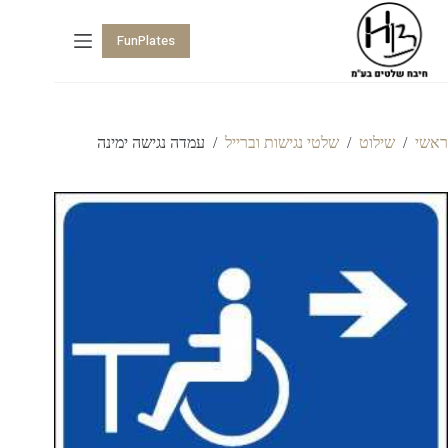
FunPlates
ראשי
/
שילוט
/
שלטי נגישות וברייל
/
עמדה נגישה ימינה