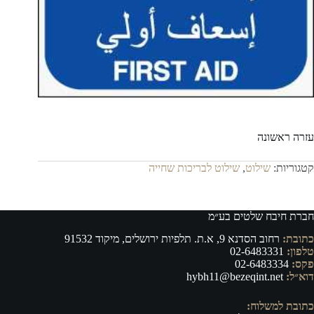
עזרה ראשונה
קטגוריות:
שילוט
,
שילוט לבריכות שחייה
חברת חיבח שלטים בע״מ
כתובת:
רחוב הסדנא 9, א.ת. תלפיות ירושלים, מיקוד 91532
טלפון:
02-6483331
פקס:
02-6483334
דוא״ל:
hybh11@bezeqint.net
כתובת למשלוח: