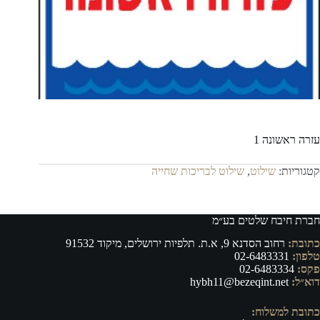
עזרה ראשונה 1
קטגוריות:
שילוט
,
שילוט לבריכות שחייה
חברת חיבח שלטים בע״מ
כתובת:
רחוב הסדנא 9, א.ת. תלפיות ירושלים, מיקוד 91532
טלפון:
02-6483331
פקס:
02-6483334
דוא״ל:
hybh11@bezeqint.net
כתובת למשלוח: