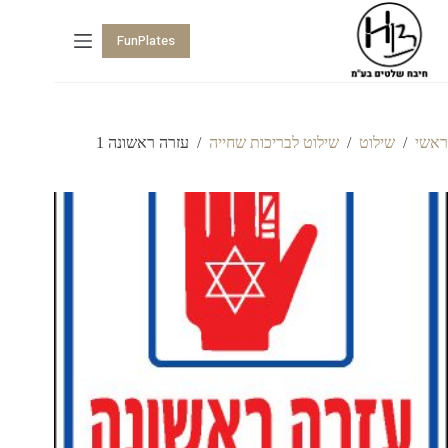
FunPlates
ראשי
/
שילוט
/
שילוט לבריכות שחייה
/
עזרה ראשונה 1