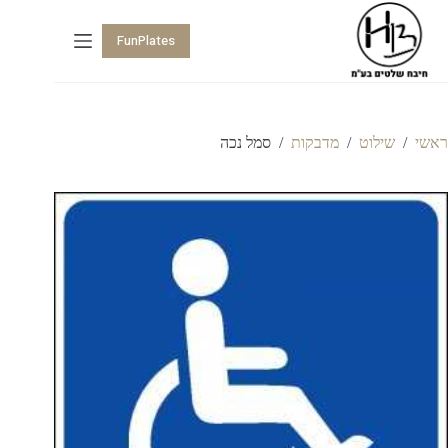
FunPlates
ראשי
/
שילוט
/
מדבקות
/
סמל נכה