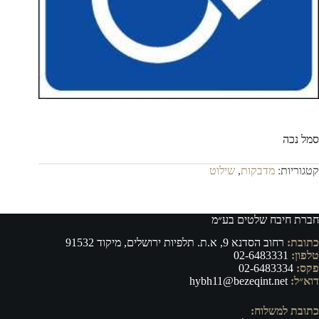
סמל נכה
קטגוריות:
מדבקות
,
שילוט
חברת חיבח שלטים בע״מ
כתובת:
רחוב הסדנא 9, א.ת. תלפיות ירושלים, מיקוד 91532
טלפון:
02-6483331
פקס:
02-6483334
דוא״ל:
hybh11@bezeqint.net
כתובת למשלוח: