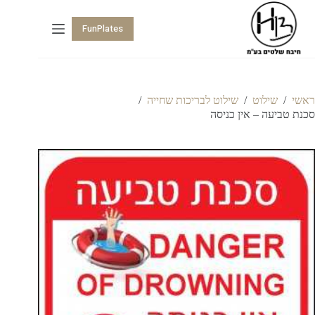
FunPlates
ראשי
/
שילוט
/
שילוט לבריכות שחייה
/
סכנת טביעה – אין כניסה