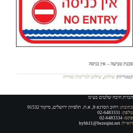
סכנת טביעה – אין כניסה
קטגוריות:
שילוט
,
שילוט לבריכות שחייה
חברת חיבח שלטים בע״מ
כתובת:
רחוב הסדנא 9, א.ת. תלפיות ירושלים, מיקוד 91532
טלפון:
02-6483331
פקס:
02-6483334
דוא״ל:
hybh11@bezeqint.net