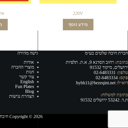
220V
ארו
מידע נוסף
מ
חברת חיבח שלטים בע״מ
גישה מהירה
כתובת:
רחוב הסדנא 9, א.ת. תלפיות
אודות
מוצרי החברה
ירושלים, מיקוד 91532
חנות
טלפון:
02-6483331
צור קשר
פקס:
02-6483334
English
דוא״ל:
hybh11@bezeqint.net
Fun Plates
Blog
כתובת למשלוח:
הצהרת נגישות
ת.ד. 53242 ירושלים 91532
Copyright © 2026 חיבח שלטים בע״מ - ייצור, וייבוא של אביזרי רישוי ובטיחות לרכב ושילוט לכל מטרה