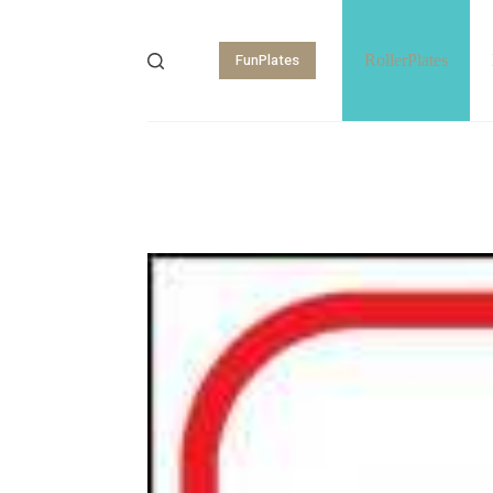
FunPlates
RollerPlates
Shopping
cart