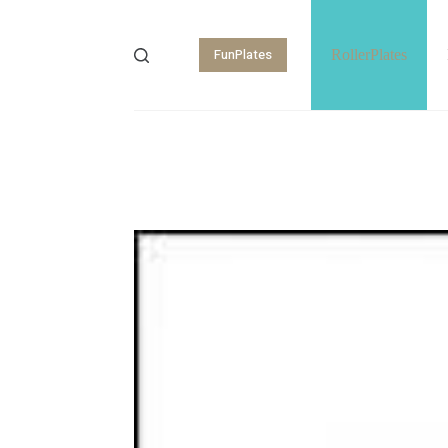
FunPlates
RollerPlates
Shopping
cart