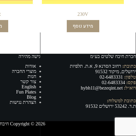
230V
א
מידע נוסף
מ
חברת חיבח שלטים בע״מ
גישה מהירה
כתובת:
רחוב הסדנא 9, א.ת. תלפיות
אודות
מוצרי החברה
ירושלים, מיקוד 91532
חנות
טלפון:
02-6483331
צור קשר
פקס:
02-6483334
English
דוא״ל:
hybh11@bezeqint.net
Fun Plates
Blog
כתובת למשלוח:
הצהרת נגישות
ת.ד. 53242 ירושלים 91532
Copyright © 2026 חיבח שלטים בע״מ - ייצור, וייבוא של אביזרי רישוי ובטיחות לרכב ושילוט לכל מטרה