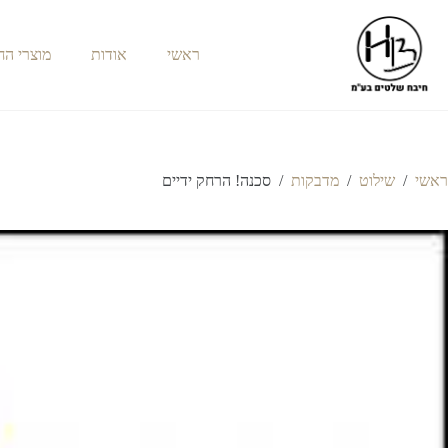
ראשי
אודות
מוצרי ה
ראשי
/
שילוט
/
מדבקות
/
סכנה! הרחק ידיים