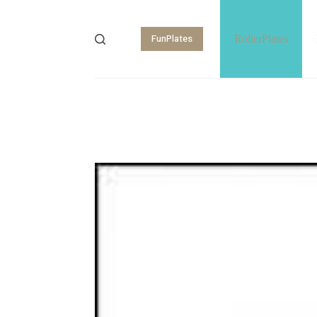
FunPlates
RollerPlates
Shopping
cart