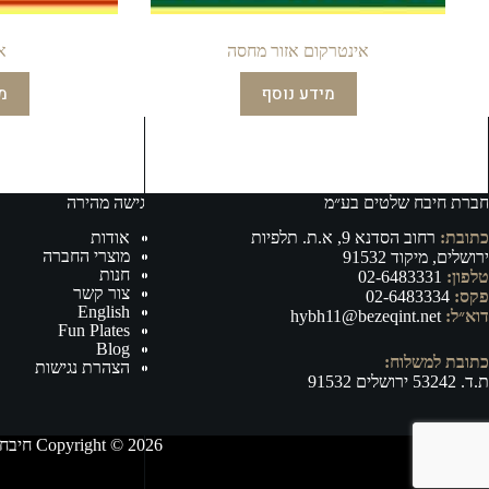
אינטרקום אזור מחסה
א
מידע נוסף
מ
חברת חיבח שלטים בע״מ
גישה מהירה
כתובת:
רחוב הסדנא 9, א.ת. תלפיות
אודות
מוצרי החברה
ירושלים, מיקוד 91532
חנות
טלפון:
02-6483331
צור קשר
פקס:
02-6483334
English
דוא״ל:
hybh11@bezeqint.net
Fun Plates
Blog
כתובת למשלוח:
הצהרת נגישות
ת.ד. 53242 ירושלים 91532
Copyright © 2026 חיבח שלטים בע״מ - ייצור, וייבוא של אביזרי רישוי ובטיחות לרכב ושילוט לכל מטרה