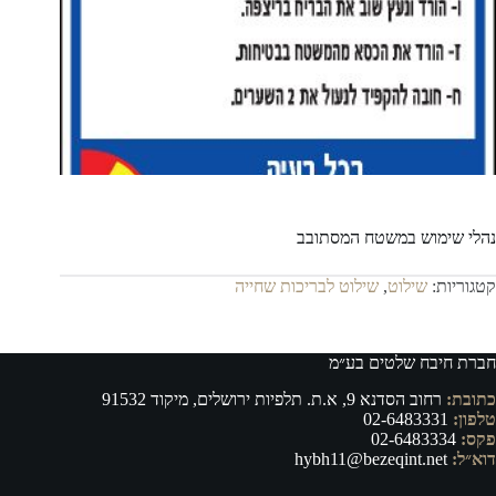
נהלי שימוש במשטח המסתובב
קטגוריות:
שילוט
,
שילוט לבריכות שחייה
חברת חיבח שלטים בע״מ
כתובת:
רחוב הסדנא 9, א.ת. תלפיות ירושלים, מיקוד 91532
טלפון:
02-6483331
פקס:
02-6483334
דוא״ל:
hybh11@bezeqint.net