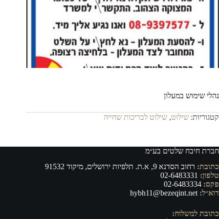
נהלי שימוש במעלון
קטגוריות:
שילוט
,
שילוט לבריכות שחייה
חברת חיבח שלטים בע״מ
כתובת:
רחוב הסדנא 9, א.ת. תלפיות ירושלים, מיקוד 91532
טלפון:
02-6483331
פקס:
02-6483334
דוא״ל:
hybh11@bezeqint.net
כתובת למשלוח: