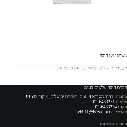
משקפי מגן חובה
קטגוריות:
שילוט
,
שלטי בטיחות וכיבוי אש
חברת חיבח שלטים בע״מ
כתובת:
רחוב הסדנא 9, א.ת. תלפיות ירושלים, מיקוד 91532
טלפון:
02-6483331
פקס:
02-6483334
דוא״ל:
hybh11@bezeqint.net
כתובת למשלוח: