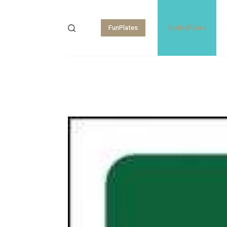
FunPlates
RollerPlates
Shopping
cart