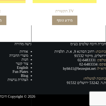
TV.תקשורת
א
מידע נוסף
מ
חברת חיבח שלטים בע״מ
גישה מהירה
כתובת:
רחוב הסדנא 9, א.ת. תלפיות
אודות
מוצרי החברה
ירושלים, מיקוד 91532
חנות
טלפון:
02-6483331
צור קשר
פקס:
02-6483334
English
דוא״ל:
hybh11@bezeqint.net
Fun Plates
Blog
כתובת למשלוח:
הצהרת נגישות
ת.ד. 53242 ירושלים 91532
Copyright © 2026 חיבח שלטים בע״מ - ייצור, וייבוא של אביזרי רישוי ובטיחות לרכב ושילוט לכל מטרה