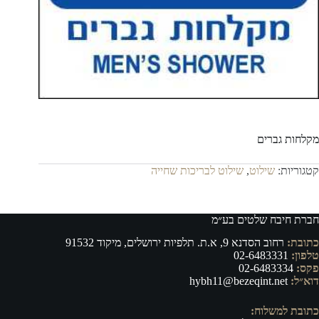
מקלחות גברים
קטגוריות:
שילוט
,
שילוט לבריכות שחייה
חברת חיבח שלטים בע״מ
כתובת:
רחוב הסדנא 9, א.ת. תלפיות ירושלים, מיקוד 91532
טלפון:
02-6483331
פקס:
02-6483334
דוא״ל:
hybh11@bezeqint.net
כתובת למשלוח: