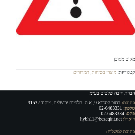
מקום מסוכן
קטגוריות:
מוצרי בטיחות
,
תמרורים
חברת חיבח שלטים בע״מ
כתובת:
רחוב הסדנא 9, א.ת. תלפיות ירושלים, מיקוד 91532
טלפון:
02-6483331
פקס:
02-6483334
דוא״ל:
hybh11@bezeqint.net
כתובת למשלוח: