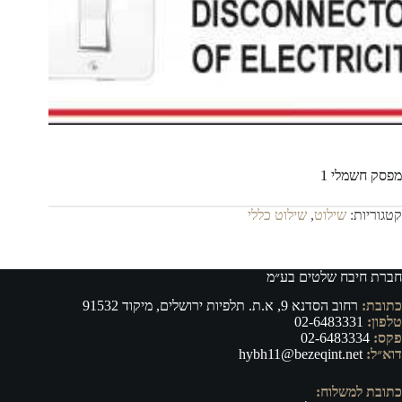
מפסק חשמלי 1
קטגוריות:
שילוט
,
שילוט כללי
חברת חיבח שלטים בע״מ
כתובת:
רחוב הסדנא 9, א.ת. תלפיות ירושלים, מיקוד 91532
טלפון:
02-6483331
פקס:
02-6483334
דוא״ל:
hybh11@bezeqint.net
כתובת למשלוח: