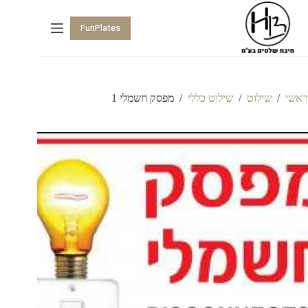
FunPlates
ראשי
/
שילוט
/
שילוט כללי
/
מפסק חשמלי 1