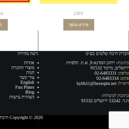
230V
אר
מידע נוסף
מ
חברת חיבח שלטים בע״מ
גישה מהירה
כתובת:
רחוב הסדנא 9, א.ת. תלפיות
אודות
מוצרי החברה
ירושלים, מיקוד 91532
חנות
טלפון:
02-6483331
צור קשר
פקס:
02-6483334
English
דוא״ל:
hybh11@bezeqint.net
Fun Plates
Blog
כתובת למשלוח:
הצהרת נגישות
ת.ד. 53242 ירושלים 91532
Copyright © 2026 חיבח שלטים בע״מ - ייצור, וייבוא של אביזרי רישוי ובטיחות לרכב ושילוט לכל מטרה