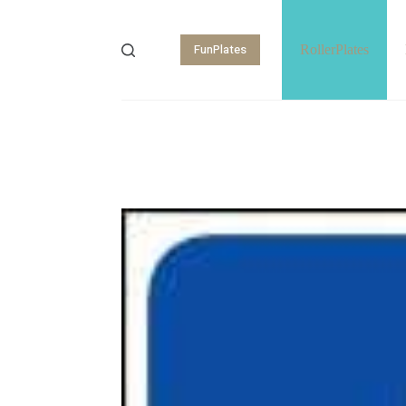
FunPlates
RollerPlates
Shopping
cart