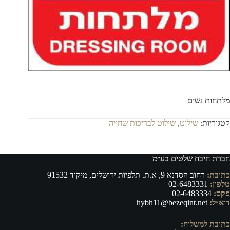
מלתחות נשים
קטגוריות:
שילוט
,
שילוט לבריכות שחייה
חברת חיבח שלטים בע״מ
כתובת:
רחוב הסדנא 9, א.ת. תלפיות ירושלים, מיקוד 91532
טלפון:
02-6483331
פקס:
02-6483334
דוא״ל:
hybh11@bezeqint.net
כתובת למשלוח: