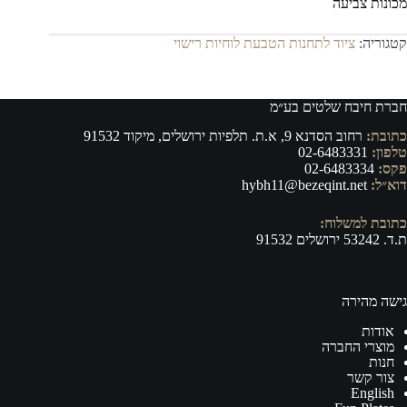
מכונות צביעה
קטגוריה:
ציוד לתחנות הטבעת לוחיות רישוי
חברת חיבח שלטים בע״מ
כתובת:
רחוב הסדנא 9, א.ת. תלפיות ירושלים, מיקוד 91532
טלפון:
02-6483331
פקס:
02-6483334
דוא״ל:
hybh11@bezeqint.net
כתובת למשלוח:
ת.ד. 53242 ירושלים 91532
גישה מהירה
אודות
מוצרי החברה
חנות
צור קשר
English