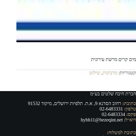
מים קרים מרשת עירונית
קטגוריות:
מדבקות
,
שילוט
חברת חיבח שלטים בע״מ
כתובת:
רחוב הסדנא 9, א.ת. תלפיות ירושלים, מיקוד 91532
טלפון:
02-6483331
פקס:
02-6483334
דוא״ל:
hybh11@bezeqint.net
כתובת למשלוח: