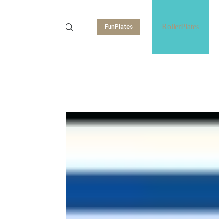
FunPlates
RollerPlates
Shopping
cart