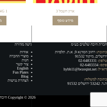
ארון חשמל 3
NG 1
מידע נוסף
מ
חברת חיבח שלטים בע״מ
גישה מהירה
כתובת:
רחוב הסדנא 9, א.ת. תלפיות
אודות
מוצרי החברה
ירושלים, מיקוד 91532
חנות
טלפון:
02-6483331
צור קשר
פקס:
02-6483334
English
דוא״ל:
hybh11@bezeqint.net
Fun Plates
Blog
כתובת למשלוח:
הצהרת נגישות
ת.ד. 53242 ירושלים 91532
Copyright © 2026 חיבח שלטים בע״מ - ייצור, וייבוא של אביזרי רישוי ובטיחות לרכב ושילוט לכל מטרה