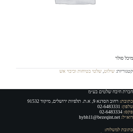
מיכל סולר
קטגוריות:
שילוט
,
שלטי בטיחות וכיבוי אש
חברת חיבח שלטים בע״מ
כתובת:
רחוב הסדנא 9, א.ת. תלפיות ירושלים, מיקוד 91532
טלפון:
02-6483331
פקס:
02-6483334
דוא״ל:
hybh11@bezeqint.net
כתובת למשלוח: