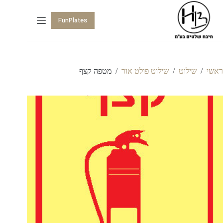
FunPlates
ראשי
/
שילוט
/
שילוט פולט אור
/
מטפה קצף