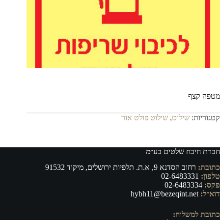
מטפה קצף
קטגוריות:
שילוט
,
שילוט פולט אור
חברת חיבח שלטים בע״מ
כתובת:
רחוב הסדנא 9, א.ת. תלפיות ירושלים, מיקוד 91532
טלפון:
02-6483331
פקס:
02-6483334
דוא״ל:
hybh11@bezeqint.net
כתובת למשלוח: