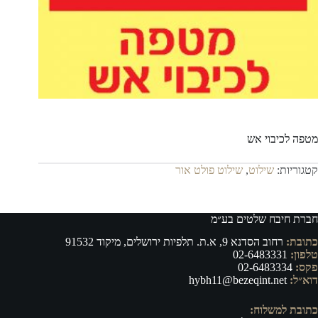
מטפה לכיבוי אש
קטגוריות:
שילוט
,
שילוט פולט אור
חברת חיבח שלטים בע״מ
כתובת:
רחוב הסדנא 9, א.ת. תלפיות ירושלים, מיקוד 91532
טלפון:
02-6483331
פקס:
02-6483334
דוא״ל:
hybh11@bezeqint.net
כתובת למשלוח: