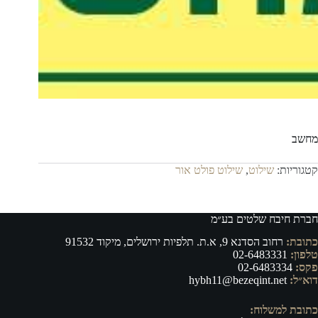
מחשב
קטגוריות:
שילוט
,
שילוט פולט אור
חברת חיבח שלטים בע״מ
כתובת:
רחוב הסדנא 9, א.ת. תלפיות ירושלים, מיקוד 91532
טלפון:
02-6483331
פקס:
02-6483334
דוא״ל:
hybh11@bezeqint.net
כתובת למשלוח: