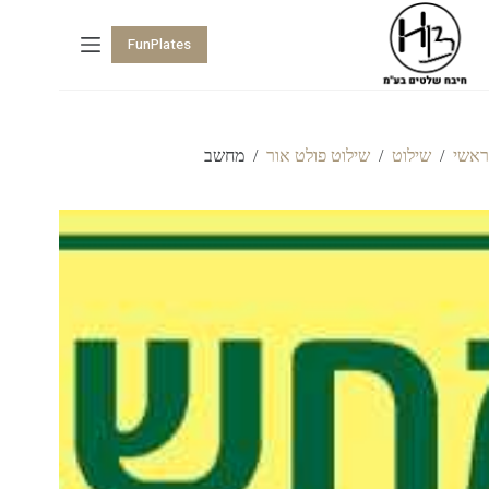
FunPlates
ראשי
/
שילוט
/
שילוט פולט אור
/
מחשב