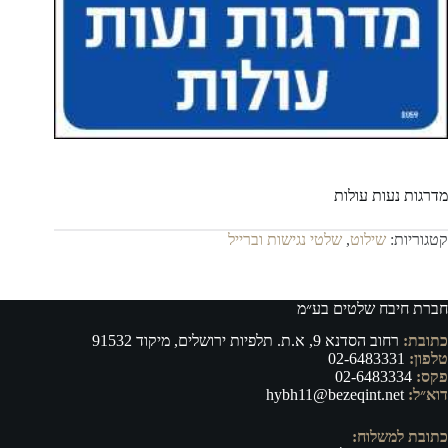
מדרגות נעות עולות
קטגוריות:
שילוט
,
שלטי נגישות וברייל
חברת חיבח שלטים בע״מ
כתובת:
רחוב הסדנא 9, א.ת. תלפיות ירושלים, מיקוד 91532
טלפון:
02-6483331
פקס:
02-6483334
דוא״ל:
hybh11@bezeqint.net
כתובת למשלוח: