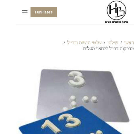
FunPlates
ראשי
/
שילוט
/
שלטי נגישות וברייל
/
מדבקות ברייל ללחצני מעלית