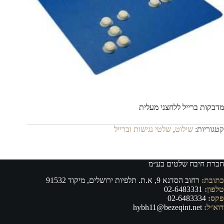
מדבקות ברייל ללחצני מעלית
קטגוריות:
שילוט
,
שלטי נגישות וברייל
חברת חיבח שלטים בע״מ
כתובת:
רחוב הסדנא 9, א.ת. תלפיות ירושלים, מיקוד 91532
טלפון:
02-6483331
פקס:
02-6483334
דוא״ל:
hybh11@bezeqint.net