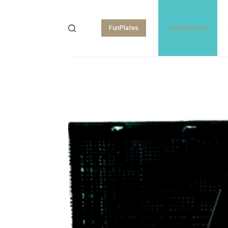
FunPlates
RollerPlates
Shopping
cart