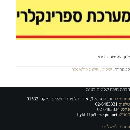
מגוף שליטה קומתי
קטגוריות:
שילוט
,
שילוט פולט אור
חברת חיבח שלטים בע״מ
כתובת:
רחוב הסדנא 9, א.ת. תלפיות ירושלים, מיקוד 91532
טלפון:
02-6483331
פקס:
02-6483334
דוא״ל:
hybh11@bezeqint.net
כתובת למשלוח: